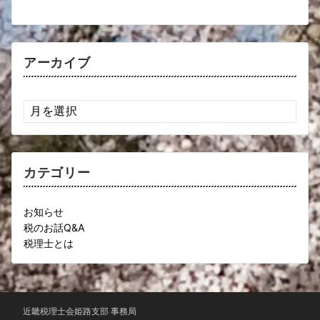
アーカイブ
ア
ー
カ
イ
ブ
カテゴリー
お知らせ
税のお話Q&A
税理士とは
近畿税理士会姫路支部 事務局