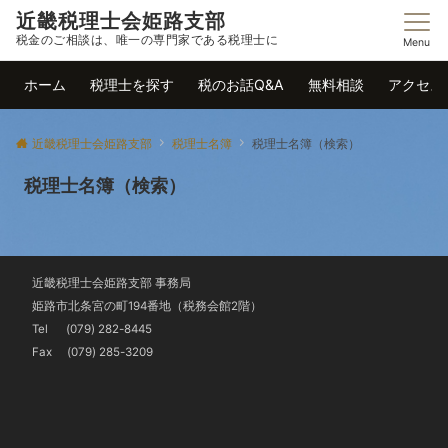
近畿税理士会姫路支部
税金のご相談は、唯一の専門家である税理士に
Menu
ホーム
税理士を探す
税のお話Q&A
無料相談
アクセス
近畿税理士会姫路支部
税理士名簿
税理士名簿（検索）
税理士名簿（検索）
近畿税理士会姫路支部 事務局
姫路市北条宮の町194番地（税務会館2階）
Tel
(079) 282-8445
Fax (079) 285-3209