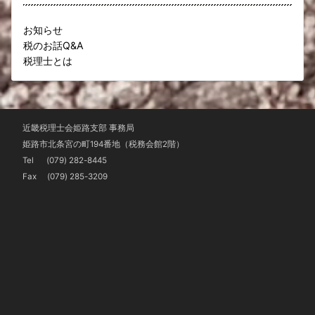
お知らせ
税のお話Q&A
税理士とは
近畿税理士会姫路支部 事務局
姫路市北条宮の町194番地（税務会館2階）
Tel
(079) 282-8445
Fax (079) 285-3209