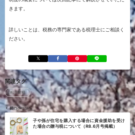
きます。
詳しいことは、税務の専門家である税理士にご相談く
ださい。
関連タグ
消費税
前のページへ
投
子や孫が住宅を購入する場合に資金援助を受け
稿
た場合の贈与税について（R8.6月号掲載）
ナ