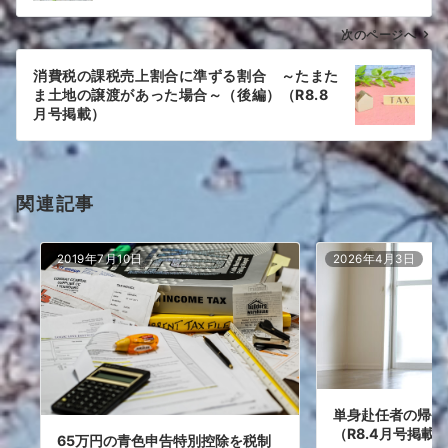
ビ
ゲ
次のページへ
ー
消費税の課税売上割合に準ずる割合 ～たまた
シ
ま土地の譲渡があった場合～（後編）（R8.8
ョ
月号掲載）
ン
関連記事
2019年7月10日
2026年4月3日
単身赴任者の帰省
（R8.4月号掲載
65万円の青色申告特別控除を税制