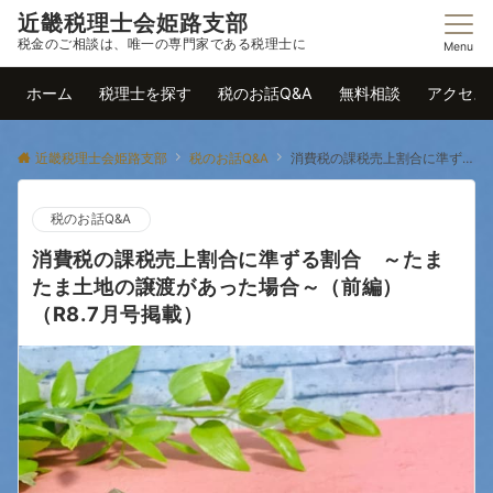
近畿税理士会姫路支部
税金のご相談は、唯一の専門家である税理士に
Menu
ホーム
税理士を探す
税のお話Q&A
無料相談
アクセス
近畿税理士会姫路支部
税のお話Q&A
消費税の課税売上割合に準ずる割合 ～たまたま土地の譲渡があった場合～（前編）（R8.7月号掲載）
税のお話Q&A
消費税の課税売上割合に準ずる割合 ～たま
たま土地の譲渡があった場合～（前編）
（R8.7月号掲載）