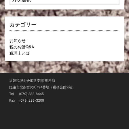
ー
カ
イ
ブ
カテゴリー
お知らせ
税のお話Q&A
税理士とは
近畿税理士会姫路支部 事務局
姫路市北条宮の町194番地（税務会館2階）
Tel
(079) 282-8445
Fax (079) 285-3209