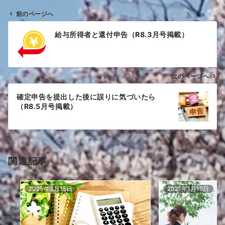
前のページへ
投
給与所得者と還付申告（R8.3月号掲載）
稿
ナ
ビ
ゲ
次のページへ
ー
確定申告を提出した後に誤りに気づいたら
シ
（R8.5月号掲載）
ョ
ン
関連記事
2025年3月15日
2021年1月10日