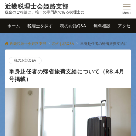
近畿税理士会姫路支部
税金のご相談は、唯一の専門家である税理士に
Menu
ホーム
税理士を探す
税のお話Q&A
無料相談
アクセス
近畿税理士会姫路支部
税のお話Q&A
単身赴任者の帰省旅費支給について（R8.4月号掲載）
税のお話Q&A
単身赴任者の帰省旅費支給について（R8.4月
号掲載）