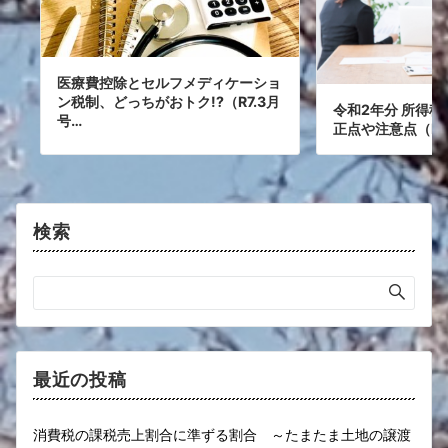
医療費控除とセルフメディケーショ
ン税制、どっちがおトク!?（R7.3月
令和2年分 所得
号…
正点や注意点（R3
検索
最近の投稿
消費税の課税売上割合に準ずる割合 ～たまたま土地の譲渡