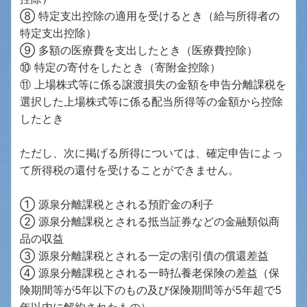
⑧ 特定支出控除の適用を受けるとき（給与所得者の
特定支出控除）
⑨ 多額の医療費を支出したとき（医療費控除）
⑩ 特定の寄付をしたとき（寄附金控除）
⑪ 上場株式等に係る譲渡損失の金額を申告分離課税を
選択した上場株式等に係る配当所得等の金額から控除
したとき
ただし、次に掲げる所得については、確定申告によっ
て所得税の還付を受けることができません。
① 源泉分離課税とされる預貯金の利子
② 源泉分離課税とされる抵当証券などの金融類似商
品の収益
③ 源泉分離課税とされる一定の割引債の償還差益
④ 源泉分離課税とされる一時払養老保険の差益（保
険期間等が5年以下のもの及び保険期間等が5年超で5
年以内に解約されたもの）