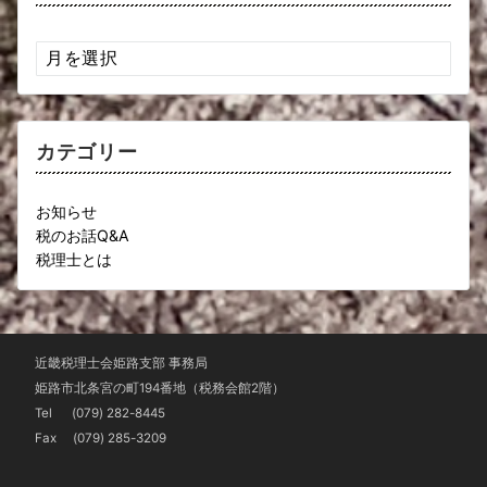
ア
ー
カ
イ
ブ
カテゴリー
お知らせ
税のお話Q&A
税理士とは
近畿税理士会姫路支部 事務局
姫路市北条宮の町194番地（税務会館2階）
Tel
(079) 282-8445
Fax (079) 285-3209