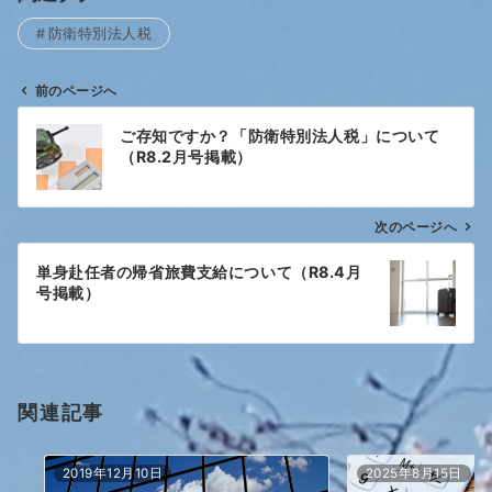
防衛特別法人税
前のページへ
投
ご存知ですか？「防衛特別法人税」について
稿
（R8.2月号掲載）
ナ
ビ
ゲ
次のページへ
ー
単身赴任者の帰省旅費支給について（R8.4月
シ
号掲載）
ョ
ン
関連記事
2019年12月10日
2025年8月15日