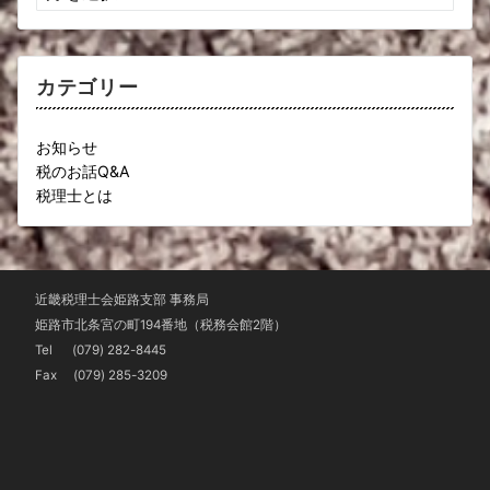
ー
カ
イ
ブ
カテゴリー
お知らせ
税のお話Q&A
税理士とは
近畿税理士会姫路支部 事務局
姫路市北条宮の町194番地（税務会館2階）
Tel
(079) 282-8445
Fax (079) 285-3209