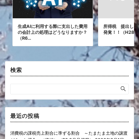
生成AIに利用する際に支出した費用
所得税 提出した
の会計上の処理はどうなりますか？
発覚！！（H28.7
（R6…
検索
最近の投稿
消費税の課税売上割合に準ずる割合 ～たまたま土地の譲渡