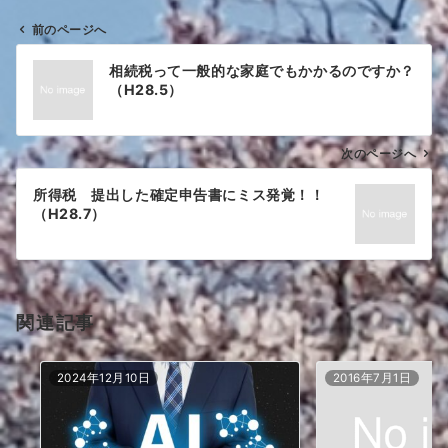
前のページへ
投
相続税って一般的な家庭でもかかるのですか？
稿
（H28.5）
ナ
ビ
ゲ
次のページへ
ー
所得税 提出した確定申告書にミス発覚！！
シ
（H28.7）
ョ
ン
関連記事
2024年12月10日
2016年7月1日