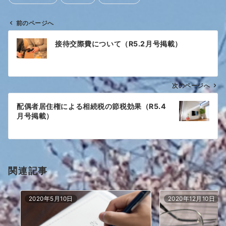
前のページへ
投
接待交際費について（R5.2月号掲載）
稿
ナ
ビ
ゲ
次のページへ
ー
配偶者居住権による相続税の節税効果（R5.4
シ
月号掲載）
ョ
ン
関連記事
2020年5月10日
2020年12月10日