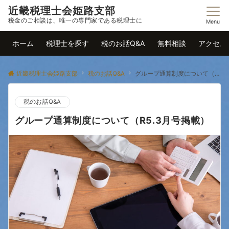
近畿税理士会姫路支部
税金のご相談は、唯一の専門家である税理士に
Menu
ホーム
税理士を探す
税のお話Q&A
無料相談
アクセス
近畿税理士会姫路支部
税のお話Q&A
グループ通算制度について（R5.3月号掲載）
税のお話Q&A
グループ通算制度について（R5.3月号掲載）