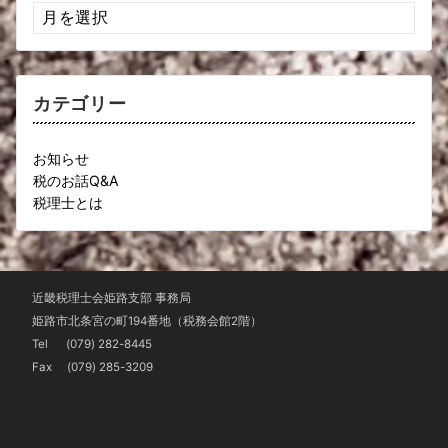
ア
ー
カ
イ
ブ
カテゴリー
お知らせ
税のお話Q&A
税理士とは
近畿税理士会姫路支部 事務局
姫路市北条宮の町194番地（税務会館2階）
Tel
(079) 282-8445
Fax (079) 285-3209