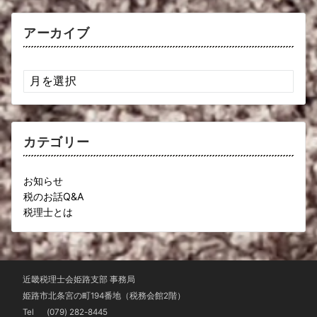
アーカイブ
ア
ー
カ
イ
ブ
カテゴリー
お知らせ
税のお話Q&A
税理士とは
近畿税理士会姫路支部 事務局
姫路市北条宮の町194番地（税務会館2階）
Tel
(079) 282-8445