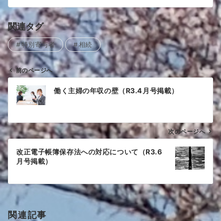
関連タグ
特別寄与者
相続
前のページへ
投
働く主婦の年収の壁（R3.4月号掲載）
稿
ナ
ビ
ゲ
次のページへ
ー
改正電子帳簿保存法への対応について（R3.6
シ
月号掲載）
ョ
ン
関連記事