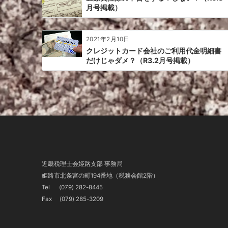
月号掲載）
2021年2月10日
クレジットカード会社のご利用代金明細書
だけじゃダメ？（R3.2月号掲載）
近畿税理士会姫路支部 事務局
姫路市北条宮の町194番地（税務会館2階）
Tel
(079) 282-8445
Fax (079) 285-3209