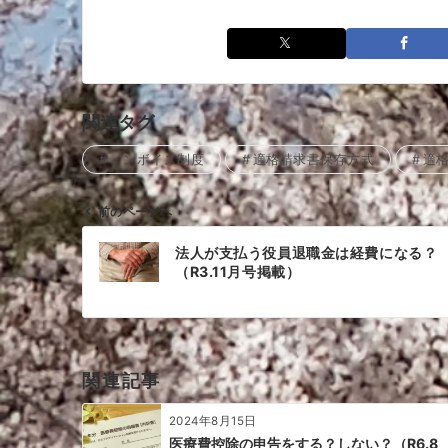
関連タグ
インボイス制度
適格請求書保存方式
適
前のページへ
投
法人が支払う役員退職金は経費になる？
稿
（R3.11月号掲載）
ナ
ビ
ゲ
ー
関連記事
シ
ョ
2024年8月15日
ン
医療費控除の申告をする？しない？（R6.8