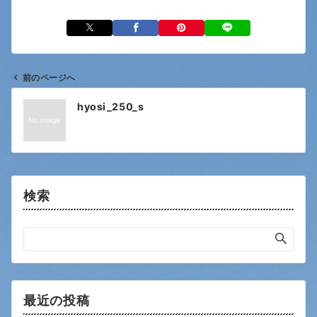
前のページへ
投
hyosi_250_s
稿
ナ
ビ
ゲ
ー
検索
シ
ョ
ン
最近の投稿