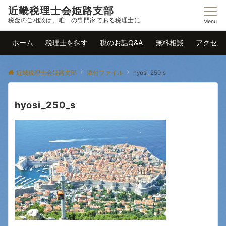
近畿税理士会姫路支部
税金のご相談は、唯一の専門家である税理士に
Menu
ホーム
税理士を探す
税のお話Q&A
無料相談
アクセス
近畿税理士会姫路支部
添付ファイル
hyosi_250_s
hyosi_250_s