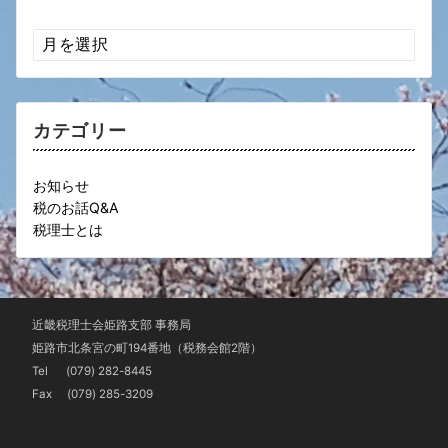
ア
ー
カ
イ
ブ
カテゴリー
お知らせ
税のお話Q&A
税理士とは
近畿税理士会姫路支部 事務局
姫路市北条宮の町194番地（税務会館2階）
Tel
(079) 282-8445
Fax (079) 285-3209