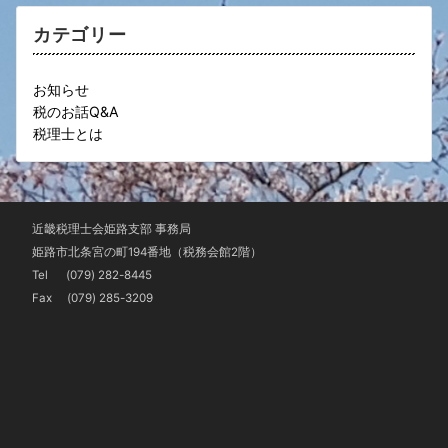
イ
ブ
カテゴリー
お知らせ
税のお話Q&A
税理士とは
近畿税理士会姫路支部 事務局
姫路市北条宮の町194番地（税務会館2階）
Tel
(079) 282-8445
Fax (079) 285-3209