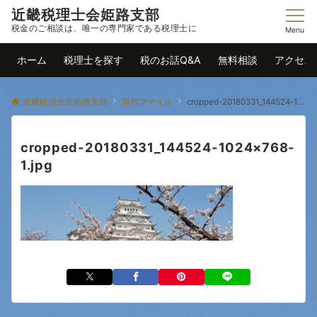
近畿税理士会姫路支部
税金のご相談は、唯一の専門家である税理士に
Menu
ホーム
税理士を探す
税のお話Q&A
無料相談
アクセス
近畿税理士会姫路支部
添付ファイル
cropped-20180331_144524-1024×768-1.jpg
cropped-20180331_144524-1024×768-
1.jpg