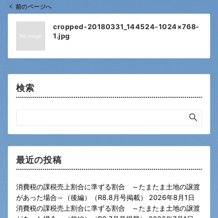
前のページへ
投
cropped-20180331_144524-1024×768-
稿
1.jpg
ナ
ビ
ゲ
ー
検索
シ
ョ
ン
最近の投稿
消費税の課税売上割合に準ずる割合 ～たまたま土地の譲渡
があった場合～（後編）（R8.8月号掲載）
2026年8月1日
消費税の課税売上割合に準ずる割合 ～たまたま土地の譲渡