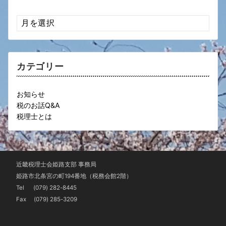
ア
ー
カ
イ
ブ
カテゴリー
お知らせ
税のお話Q&A
税理士とは
近畿税理士会姫路支部 事務局
姫路市北条宮の町194番地（税務会館2階）
Tel
(079) 282-8445
Fax (079) 285-3209