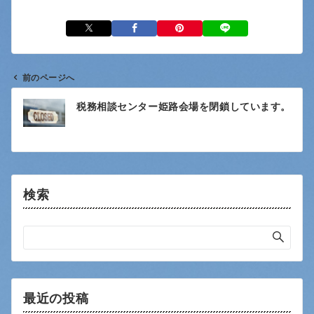
前のページへ
投
税務相談センター姫路会場を閉鎖しています。
稿
ナ
ビ
ゲ
ー
検索
シ
ョ
ン
最近の投稿