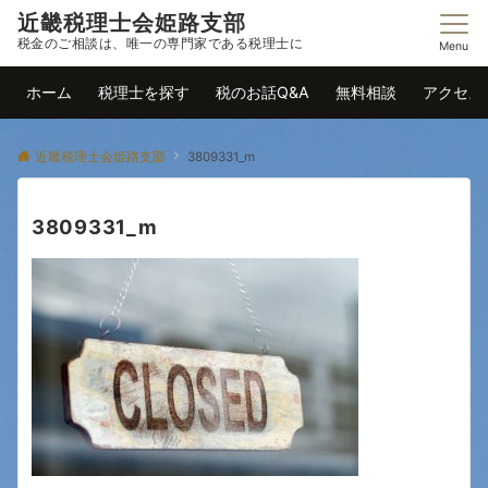
近畿税理士会姫路支部
税金のご相談は、唯一の専門家である税理士に
Menu
ホーム
税理士を探す
税のお話Q&A
無料相談
アクセス
近畿税理士会姫路支部
3809331_m
3809331_m