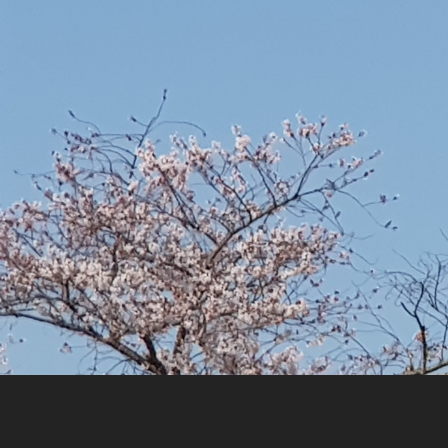
ー
シ
ョ
ン