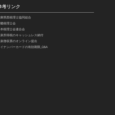
参考リンク
兵庫県西税理士協同組合
近畿税理士会
日本税理士会連合会
源泉所得税のキャッシュレス納付
源泉徴収票のオンライン提出
イナンバーカードの有効期限_Q&A