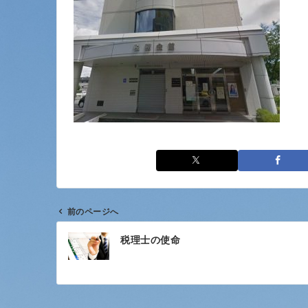
前のページへ
投
税理士の使命
稿
ナ
ビ
ゲ