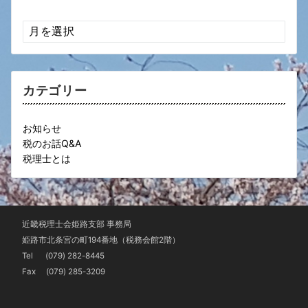
ア
ー
カ
イ
ブ
カテゴリー
お知らせ
税のお話Q&A
税理士とは
近畿税理士会姫路支部 事務局
姫路市北条宮の町194番地（税務会館2階）
Tel
(079) 282-8445
Fax (079) 285-3209