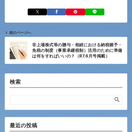
前のページへ
投
非上場株式等の贈与・相続における納税猶予・
稿
免税の制度（事業承継税制）活用のために準備
ナ
は何をすればいいの？（R7.6月号掲載）
ビ
ゲ
ー
検索
シ
ョ
ン
最近の投稿