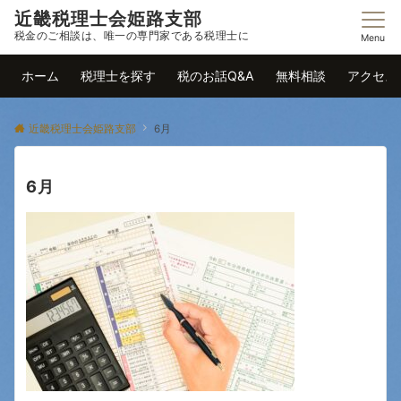
近畿税理士会姫路支部
税金のご相談は、唯一の専門家である税理士に
Menu
ホーム
税理士を探す
税のお話Q&A
無料相談
アクセス
近畿税理士会姫路支部
6月
6月