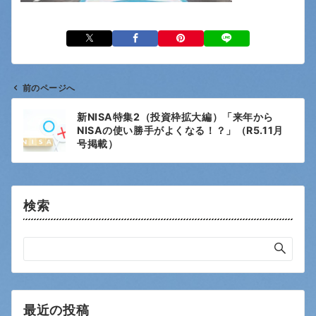
前のページへ
投
新NISA特集2（投資枠拡大編）「来年から
稿
NISAの使い勝手がよくなる！？」（R5.11月
ナ
号掲載）
ビ
ゲ
ー
検索
シ
ョ
ン
最近の投稿