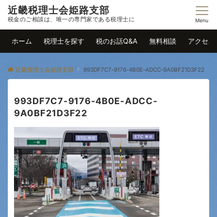
近畿税理士会姫路支部
税金のご相談は、唯一の専門家である税理士に
Menu
ホーム
税理士を探す
税のお話Q&A
無料相談
アクセス
近畿税理士会姫路支部
993DF7C7-9176-4B0E-ADCC-9A0BF21D3F22
993DF7C7-9176-4B0E-ADCC-
9A0BF21D3F22