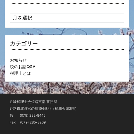
ア
ー
カ
イ
ブ
カテゴリー
お知らせ
税のお話Q&A
税理士とは
近畿税理士会姫路支部 事務局
姫路市北条宮の町194番地（税務会館2階）
Tel
(079) 282-8445
Fax (079) 285-3209