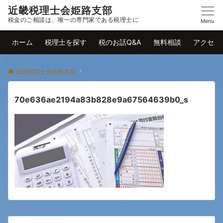
近畿税理士会姫路支部
税金のご相談は、唯一の専門家である税理士に
Menu
ホーム
税理士を探す
税のお話Q&A
無料相談
アクセス
近畿税理士会姫路支部
70e636ae2194a83b828e9a67564639b0_s