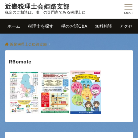
近畿税理士会姫路支部
税金のご相談は、唯一の専門家である税理士に
Menu
ホーム
税理士を探す
税のお話Q&A
無料相談
アクセス
近畿税理士会姫路支部
R6omote