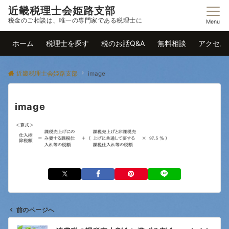
近畿税理士会姫路支部
税金のご相談は、唯一の専門家である税理士に
Menu
ホーム
税理士を探す
税のお話Q&A
無料相談
アクセス
近畿税理士会姫路支部
image
image
前のページへ
投