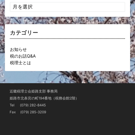
ア
ー
カ
イ
ブ
カテゴリー
お知らせ
税のお話Q&A
税理士とは
近畿税理士会姫路支部 事務局
姫路市北条宮の町194番地（税務会館2階）
Tel
(079) 282-8445
Fax (079) 285-3209